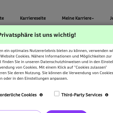
te
Karriereseite
Meine Karriere
J
Privatsphäre ist uns wichtig!
n ein optimales Nutzererlebnis bieten zu können, verwenden wi
 Website Cookies. Nähere Informationen und Möglichkeiten zur
 finden Sie in unseren Datenschutzhinweisen und in den Einste
wendung von Cookies. Mit einem Klick auf "Cookies zulassen"
glichkeit, in Ihrem Karriereportal:
eren Sie deren Nutzung. Sie können die Verwendung von Cookie
n oder in den Einstellungen anpassen.
ngen zu informieren
orderliche Cookies
Third-Party Services
s zu verwalten
 Formular zu starten
profil zu pflegen.