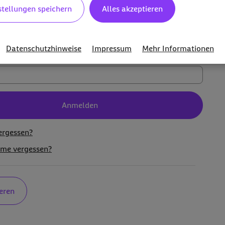
stellungen speichern
Alles akzeptieren
Datenschutzhinweise
Impressum
Mehr Informationen
n.
Anmelden
n,
ergessen?
me vergessen?
ieren