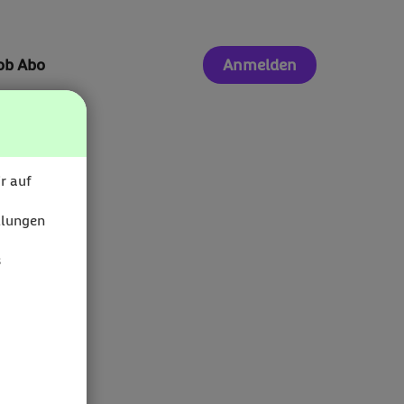
ob Abo
Anmelden
r auf
llungen
s