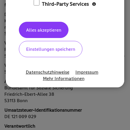
Third-Party Services
für Sie kostenfrei.
Die BARMER ist ein Träger der gesetzlichen
Krankenversicherung und eine bundesunmittelbare
rechtsfähige Körperschaft des öffentlichen Rechts mit
Alles akzeptieren
Selbstverwaltung.
Vorstand
Einstellungen speichern
Prof. Dr. med. Christoph Straub (Vorstandsvorsitzender)
Simone Schwering (Stellvertretende Vorstandsvorsitzende)
Verwaltungsrat
Sylvi Krisch (Vorsitzende)
Datenschutzhinweise
Impressum
Mehr Informationen
Aufsicht
Bundesamt für Soziale Sicherung
Friedrich-Ebert-Allee 38
53113 Bonn
Umsatzsteuer-Identifikationsnummer
DE 121 009 029
Verantwortlich