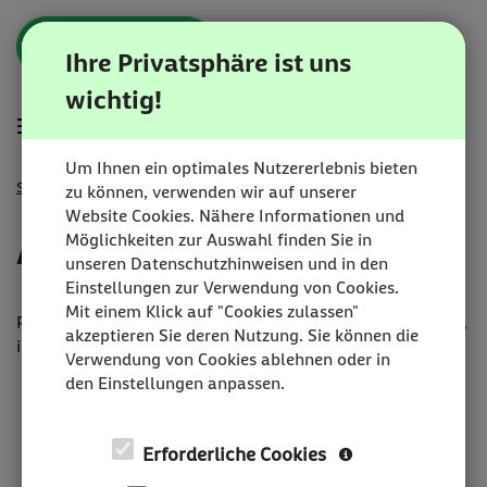
Zum
Anmelden
Zur
Zur
Inhalt
Navigation
Startseite
Ihre Privatsphäre ist uns
|
wichtig!
Karriereportal
Hauptnavigation
Menü
|
BEESITE
Um Ihnen ein optimales Nutzererlebnis bieten
STELLENMARKT
Startseite
Anmelden
zu können, verwenden wir auf unserer
WL
Website Cookies. Nähere Informationen und
RECRUITING
Anmelden
Möglichkeiten zur Auswahl finden Sie in
EDITION
unseren Datenschutzhinweisen und in den
-
Einstellungen zur Verwendung von Cookies.
milch
Mit einem Klick auf "Cookies zulassen"
&
Registrieren lohnt sich! Sie haben dadurch die Möglichkeit,
akzeptieren Sie deren Nutzung. Sie können die
zucker
in Ihrem Karriereportal:
Verwendung von Cookies ablehnen oder in
GmbH
Ihre gemerkten Jobs zu verwalten
den Einstellungen anpassen.
Ihr Job Abo zu verwalten
sich über den aktuellen Stand Ihrer Bewerbungen zu
Erforderliche Cookies
informieren
Ihre E-Mail-Korrespondenz einzusehen