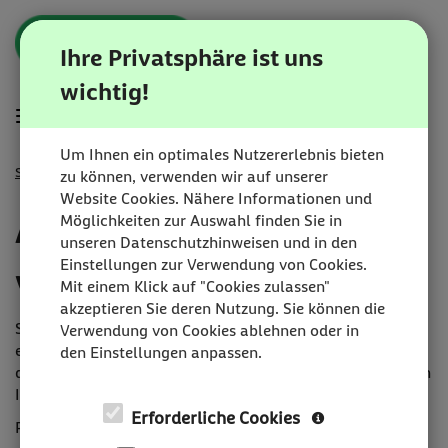
Zum
Anmelden
Zur
Zur
Inhalt
Navigation
Startseite
Ihre Privatsphäre ist uns
|
wichtig!
Karriereportal
Hauptnavigation
Menü
|
BEESITE
Um Ihnen ein optimales Nutzererlebnis bieten
STELLENMARKT
Startseite
Anmeldename vergessen?
zu können, verwenden wir auf unserer
WL
Website Cookies. Nähere Informationen und
RECRUITING
Anmeldename
Möglichkeiten zur Auswahl finden Sie in
EDITION
unseren Datenschutzhinweisen und in den
-
Einstellungen zur Verwendung von Cookies.
vergessen?
milch
Mit einem Klick auf "Cookies zulassen"
&
akzeptieren Sie deren Nutzung. Sie können die
zucker
Sie haben Ihren Anmeldenamen vergessen? Geben Sie
Verwendung von Cookies ablehnen oder in
GmbH
einfach Ihren Nachnamen sowie Ihre E-Mail-Adresse ein,
den Einstellungen anpassen.
die Sie bei der Registrierung verwendet haben. Sie erhalten
Ihren Anmeldenamen umgehend per E-Mail.
Erforderliche Cookies
Pflichtfelder sind mit einem (*) markiert.