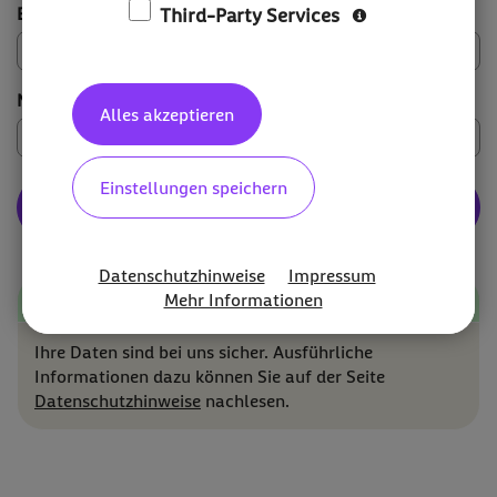
E-Mail-Adresse
*
Third-Party Services
Nachname
*
Alles akzeptieren
Einstellungen speichern
Absenden
Datenschutzhinweise
Impressum
Datensicherheit
Mehr Informationen
Ihre Daten sind bei uns sicher. Ausführliche
Informationen dazu können Sie auf der Seite
Datenschutzhinweise
nachlesen.