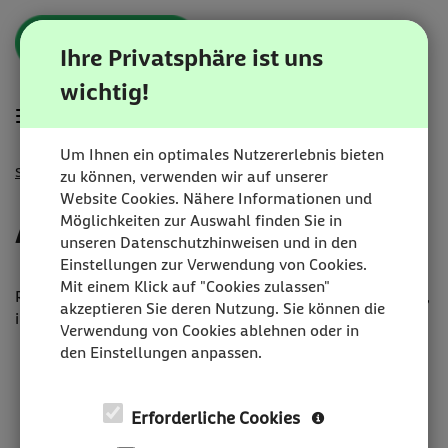
Zum
Anmelden
Zur
Zur
Inhalt
Navigation
Startseite
Ihre Privatsphäre ist uns
|
wichtig!
Karriereportal
Hauptnavigation
Menü
|
BEESITE
Um Ihnen ein optimales Nutzererlebnis bieten
STELLENMARKT
Startseite
Anmelden
zu können, verwenden wir auf unserer
WL
Website Cookies. Nähere Informationen und
RECRUITING
Anmelden
Möglichkeiten zur Auswahl finden Sie in
EDITION
unseren Datenschutzhinweisen und in den
-
Einstellungen zur Verwendung von Cookies.
milch
Mit einem Klick auf "Cookies zulassen"
&
Registrieren lohnt sich! Sie haben dadurch die Möglichkeit,
akzeptieren Sie deren Nutzung. Sie können die
zucker
in Ihrem Karriereportal:
Verwendung von Cookies ablehnen oder in
GmbH
Ihre gemerkten Jobs zu verwalten
den Einstellungen anpassen.
Ihr Job Abo zu verwalten
sich über den aktuellen Stand Ihrer Bewerbungen zu
Erforderliche Cookies
informieren
Ihre E-Mail-Korrespondenz einzusehen